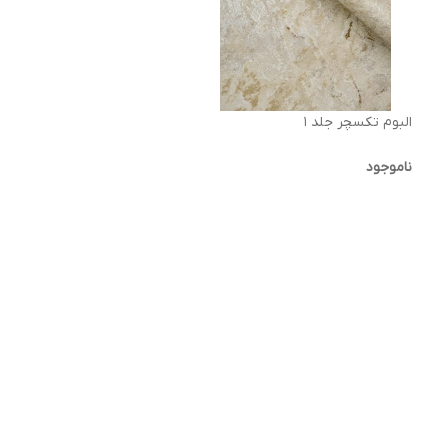
البوم تکسچر جلد ۱
ناموجود